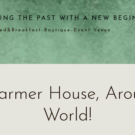
ING THE PAST WITH A NEW BEGI
ed&Breakfast-Boutique-Event Venue
armer House, Aro
World!