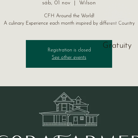
sáb, 01 nov
  |  
Wilson
CFH Around the World!
A culinary Experience each month inspired by different Country
Gratuity
Registration is closed
See other events