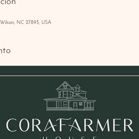
ción
, Wilson, NC 27893, USA
nto