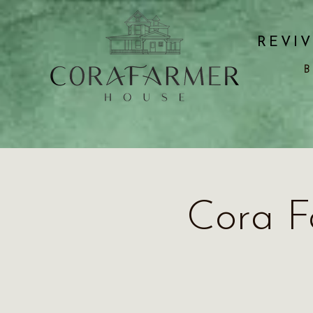
REVIV
B
Cora F