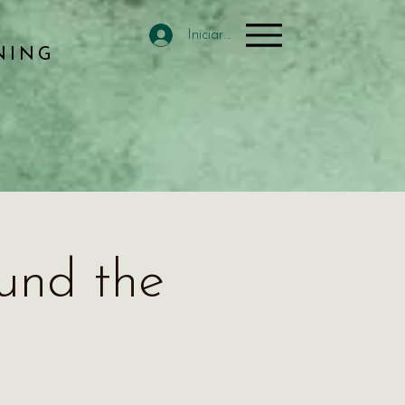
Iniciar sesión
NING
und the